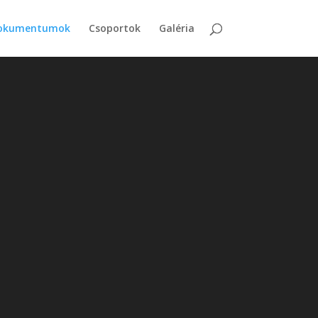
okumentumok
Csoportok
Galéria