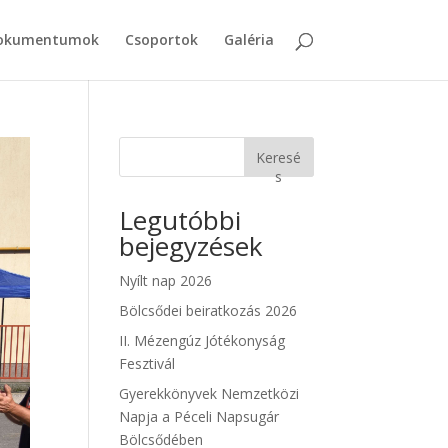
okumentumok
Csoportok
Galéria
Keresé
s
Legutóbbi
bejegyzések
Nyílt nap 2026
Bölcsődei beiratkozás 2026
II. Mézengúz Jótékonyság
Fesztivál
Gyerekkönyvek Nemzetközi
Napja a Péceli Napsugár
Bölcsődében