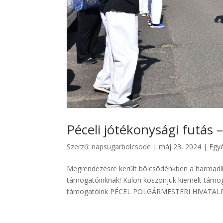
Péceli jótékonysági futás 
Szerző:
napsugarbolcsode
|
máj 23, 2024
|
Egy
Megrendezésre került bölcsödénkben a harmadik
támogatóinknak! Külön köszönjük kiemelt támog
támogatóink PÉCEL POLGÁRMESTERI HIVATAL