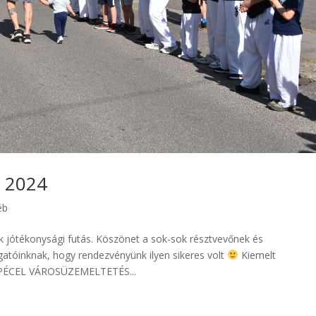
– 2024
éb
 jótékonysági futás. Köszönet a sok-sok résztvevőnek és
atóinknak, hogy rendezvényünk ilyen sikeres volt
Kiemelt
PÉCEL VÁROSÜZEMELTETÉS...